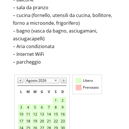
– sala da pranzo
– cucina (fornello, utensili da cucina, bollitore,
forno a microonde, frigorifero)
– bagno (vasca da bagno, asciugamani,
asciugacapelli)
– Aria condizionata
– Internet WiFi
– parcheggio
Agosto 2026
Libero
Prenotato
L
M
M
G
V
S
D
1
2
3
4
5
6
7
8
9
10
11
12
13
14
15
16
17
18
19
20
21
22
23
24
25
26
27
28
29
30