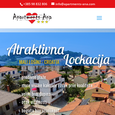
+385 98 832 806
info@apartments-ana.com
Atraktivna
Lockacija
MALI LOŠINJ - CROATIA
- predivne plaže
- more visoke kakvoće i zrak prve kvalitete
- veliki broj dupina
- otok vitalnosti
- bogata bioraznolikost